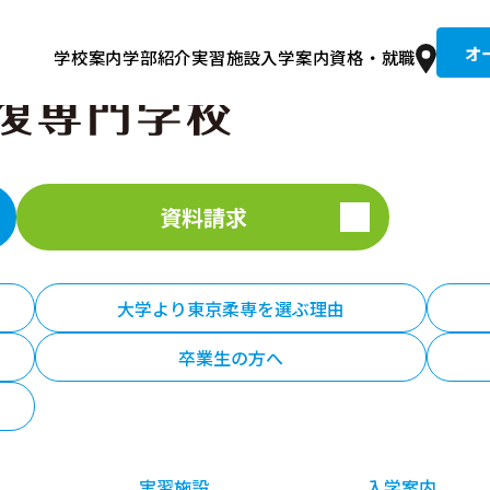
オ
学校案内
学部紹介
実習施設
入学案内
資格・就職
京柔専の歴史
整復コース 午前
文接骨院
集要項
道整復師とは？
入試情報
建学の精神・教育理念
学費
卒業生紹介
柔整トレーナーコース 午後
総合型選抜入試
就職実績
設備・校舎
同窓生推薦入試
国試合格者数全国No.1の理由
キャンパスライフ
情報公開・学校評価
奨学金
住宅案内
講師
資料請求
大学より東京柔専を選ぶ理由
卒業生の方へ
実習施設
入学案内