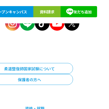
ープンキャンパス
資料請求
友だち追加
紹介
アクセス
教育訓練給付
東京柔道整復専門学校同窓会
キョーブン塾
柔道整復師国家試験について
保護者の方へ
資格・就職