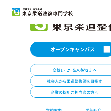
東
柔道
杏
募
柔
オープンキャンパス
高校1・2年生の皆さまへ
社会人から柔道整復師を目指す
企業の採用ご担当者の方へ
学校案内
学部紹介