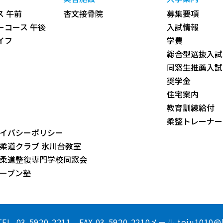
 午前
杏文接骨院
募集要項
ーコース 午後
入試情報
イフ
学費
総合型選抜入試
同窓生推薦入試
奨学金
住宅案内
教育訓練給付
柔整トレーナー
イバシーポリシー
柔道クラブ 氷川台教室
柔道整復専門学校同窓会
ーブン塾
TEL. 03-5920-2211 FAX.03-5920-2210
メール toju1010@k