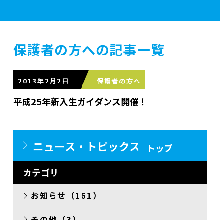
学校案内
保護者の方への記事一覧
学部紹介
2013年2月2日
平成25年新入生ガイダンス開催！
実習施設
ニュース・トピックス
トップ
入学案内
カテゴリ
お知らせ（161）
資格・就職
その他（3）