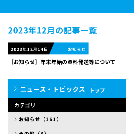
学校案内
2023年12月の記事一覧
学部紹介
2023年12月14日
［お知らせ］年末年始の資料発送等について
実習施設
ニュース・トピックス
トップ
入学案内
カテゴリ
お知らせ（161）
資格・就職
その他（3）