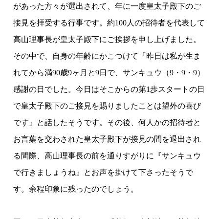
があった方々が選出されて、年に一度皇太子殿下のご
その他
接見を拝受する行事です。約
100
人の招待者を代表して
高山理事長が皇太子殿下にご挨拶を申し上げました。
その中で、自身の年齢にかこつけて『昨日は私が生ま
れてから満
90
歳
9
ヶ月と
9
日で、サンキュウ（
9
・
9
・
9
）
感謝の日でした。今日はそこからの第
1
歩スタートの日
で皇太子殿下のご接見を賜りましたことは望外の喜び
です』と話したそうです。その後、何人かの招待者と
お言葉を交わされた皇太子殿下が接見の間を退出され
る間際、高山理事長の前を通りすがりに『サンキュウ
で行きましょうね』とお声を掛けて下さったそうで
す。余程印象に残ったのでしょう。