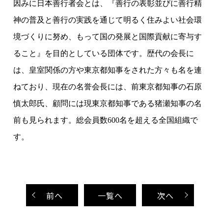
因みに日本善行者会とは、『善行の表彰並びに善行精
神の普及と善行の実践を通じて明るく住みよい社会環
境づくりに努め、もって国の発展と国際貢献に寄与す
ること』を目的としている団体です。歴代の会長に
は、皇室関係の方や東京都知事をされた方々も名を連
ねており、現在の名誉会長には、前東京都知事の石原
慎太郎氏、顧問には現東京都知事である猪瀬知事の名
前も見られます。総会員数
600
名を超える全国組織で
す。
前
へ
一覧へ
次
へ