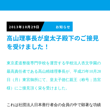
学校案内
2013年10月29日
高山理事長が皇太子殿下のご接見
学部紹介
を受けました！
実習施設
東京柔道整復専門学校を運営する学校法人杏文学園の
最高責任者である高山精雄理事長が、平成
25
年
10
月
28
入学案内
日（月）東宮御所にて、皇太子徳仁親王（称号；浩宮
様）にご接見頂く栄を受けました。
資格・就職
これは社団法人日本善行者会の会員の中で顕著な功績