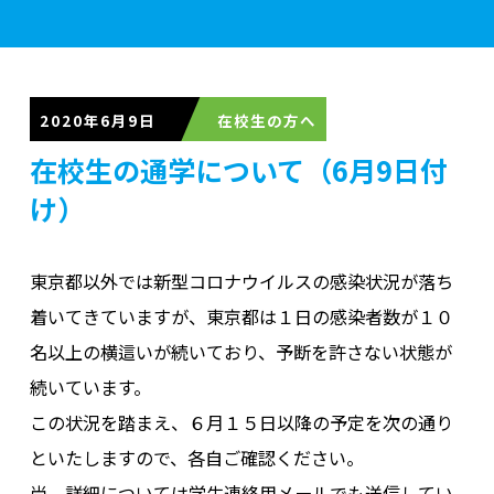
学校案内
2020年6月9日
在校生の通学について（6月9日付
学部紹介
け）
実習施設
東京都以外では新型コロナウイルスの感染状況が落ち
着いてきていますが、東京都は１日の感染者数が１０
名以上の横這いが続いており、予断を許さない状態が
入学案内
続いています。
この状況を踏まえ、６月１５日以降の予定を次の通り
資格・就職
といたしますので、各自ご確認ください。
尚、詳細については学生連絡用メールでも送信してい