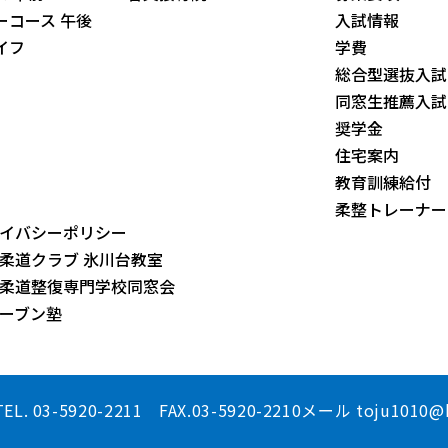
ーコース 午後
入試情報
イフ
学費
総合型選抜入試
同窓生推薦入試
奨学金
住宅案内
教育訓練給付
柔整トレーナー
イバシーポリシー
柔道クラブ 氷川台教室
柔道整復専門学校同窓会
ーブン塾
TEL. 03-5920-2211 FAX.03-5920-2210
メール toju1010@k