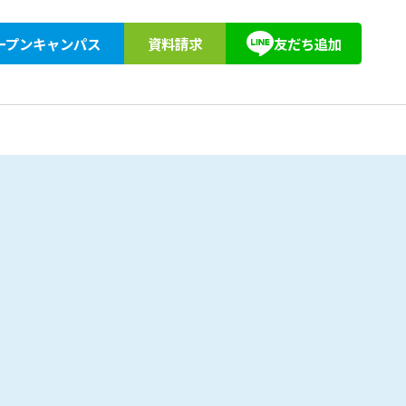
ープンキャンパス
資料請求
友だち追加
紹介
アクセス
教育訓練給付
東京柔道整復専門学校同窓会
キョーブン塾