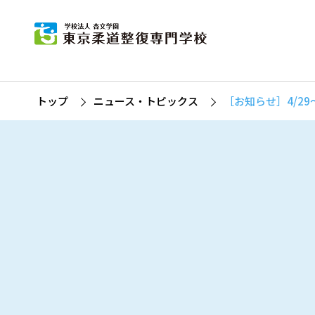
東
柔道
杏
募
柔
トップ
ニュース・トピックス
［お知らせ］4/2