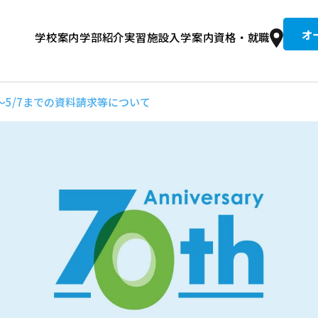
オ
学校案内
学部紹介
実習施設
入学案内
資格・就職
京柔専の歴史
整復コース 午前
文接骨院
集要項
道整復師とは？
入試情報
建学の精神・教育理念
学費
卒業生紹介
柔整トレーナーコース 午後
総合型選抜入試
就職実績
設備・校舎
同窓生推薦入試
国試合格者数全国No.1の理由
キャンパスライフ
情報公開・学校評価
奨学金
住宅案内
講師
9～5/7までの資料請求等について