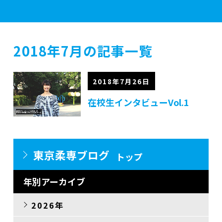
学校案内
2018年7月の記事一覧
学部紹介
2018年7月26日
在校生インタビューVol.1
実習施設
東京柔専ブログ
トップ
入学案内
年別アーカイブ
資格・就職
2026年