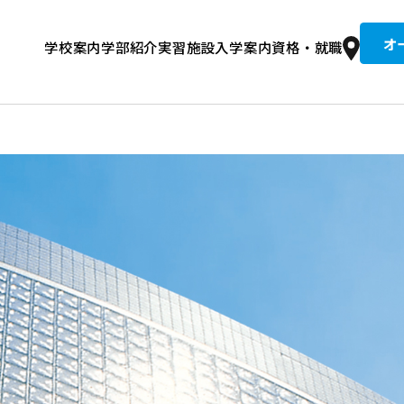
オ
学校案内
学部紹介
実習施設
入学案内
資格・就職
京柔専の歴史
整復コース 午前
文接骨院
集要項
道整復師とは？
入試情報
建学の精神・教育理念
学費
卒業生紹介
柔整トレーナーコース 午後
総合型選抜入試
就職実績
設備・校舎
同窓生推薦入試
国試合格者数全国No.1の理由
キャンパスライフ
情報公開・学校評価
奨学金
住宅案内
講師