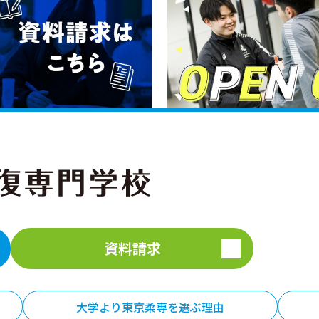
資料請求
大学より東京柔専を選ぶ理由