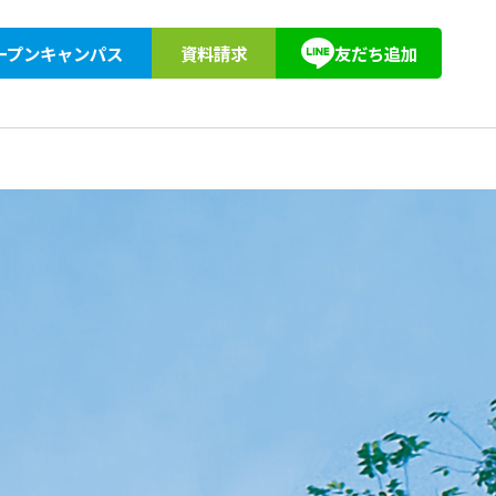
ープンキャンパス
資料請求
友だち追加
紹介
アクセス
教育訓練給付
東京柔道整復専門学校同窓会
キョーブン塾