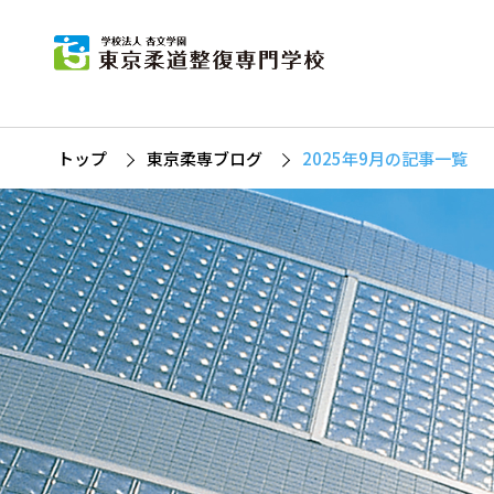
東
柔道
杏
募
柔
トップ
東京柔専ブログ
2025年9月の記事一覧