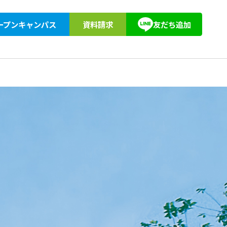
ープンキャンパス
資料請求
友だち追加
紹介
アクセス
教育訓練給付
東京柔道整復専門学校同窓会
キョーブン塾