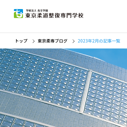
東
柔道
杏
募
柔
トップ
東京柔専ブログ
2023年2月の記事一覧