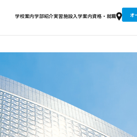
オ
学校案内
学部紹介
実習施設
入学案内
資格・就職
京柔専の歴史
整復コース 午前
文接骨院
集要項
道整復師とは？
入試情報
建学の精神・教育理念
学費
卒業生紹介
柔整トレーナーコース 午後
総合型選抜入試
就職実績
設備・校舎
同窓生推薦入試
国試合格者数全国No.1の理由
キャンパスライフ
情報公開・学校評価
奨学金
住宅案内
講師