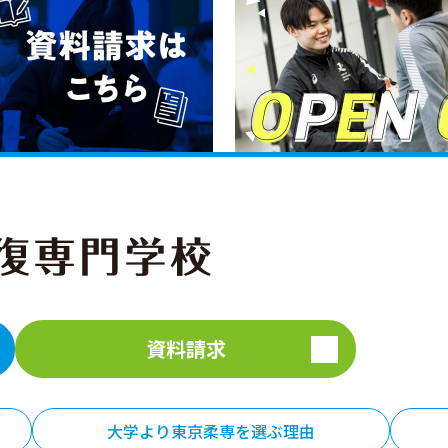
資料請求
大学より東京柔専を選ぶ理由