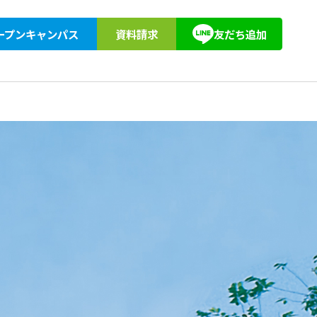
ープンキャンパス
資料請求
友だち追加
紹介
アクセス
教育訓練給付
東京柔道整復専門学校同窓会
キョーブン塾