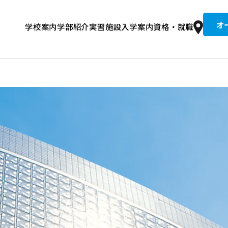
オ
学校案内
学部紹介
実習施設
入学案内
資格・就職
京柔専の歴史
整復コース 午前
文接骨院
集要項
道整復師とは？
入試情報
建学の精神・教育理念
学費
卒業生紹介
柔整トレーナーコース 午後
総合型選抜入試
就職実績
設備・校舎
同窓生推薦入試
国試合格者数全国No.1の理由
キャンパスライフ
情報公開・学校評価
奨学金
住宅案内
講師