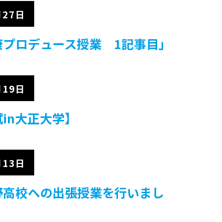
月27日
康プロデュース授業 1記事目」
月19日
in大正大学】
月13日
野高校への出張授業を行いまし