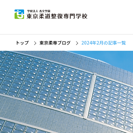
東
柔道
杏
募
柔
トップ
東京柔専ブログ
2024年2月の記事一覧