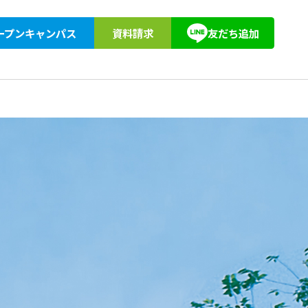
ープンキャンパス
資料請求
友だち追加
紹介
アクセス
教育訓練給付
東京柔道整復専門学校同窓会
キョーブン塾