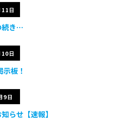
月11日
の続き…
月10日
掲示板！
月9日
お知らせ【速報】