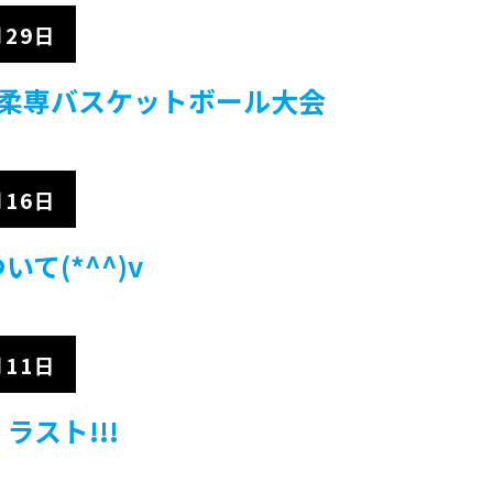
月29日
京柔専バスケットボール大会
月16日
て(*^^)v
月11日
ラスト!!!