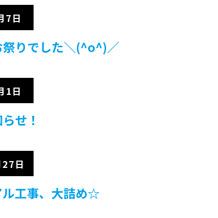
月7日
祭りでした＼(^o^)／
月1日
知らせ！
月27日
アル工事、大詰め☆