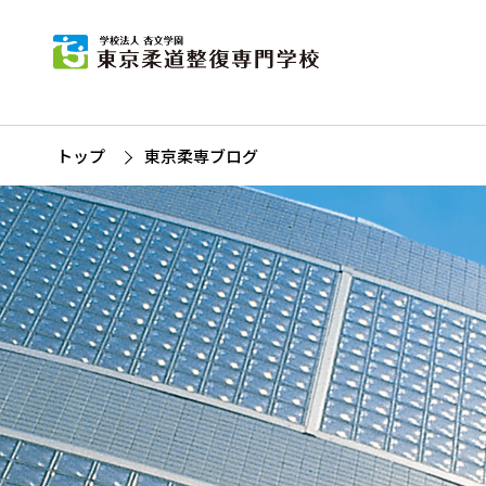
東
柔道
杏
募
柔
トップ
東京柔専ブログ