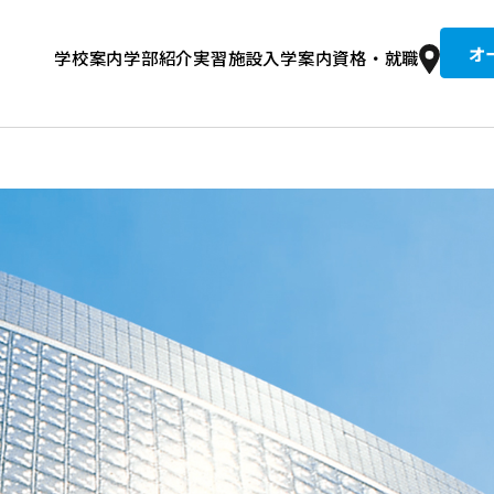
オ
学校案内
学部紹介
実習施設
入学案内
資格・就職
京柔専の歴史
整復コース 午前
文接骨院
集要項
道整復師とは？
入試情報
建学の精神・教育理念
学費
卒業生紹介
柔整トレーナーコース 午後
総合型選抜入試
就職実績
設備・校舎
同窓生推薦入試
国試合格者数全国No.1の理由
キャンパスライフ
情報公開・学校評価
奨学金
住宅案内
講師