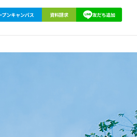
ープンキャンパス
資料請求
友だち追加
紹介
アクセス
教育訓練給付
東京柔道整復専門学校同窓会
キョーブン塾