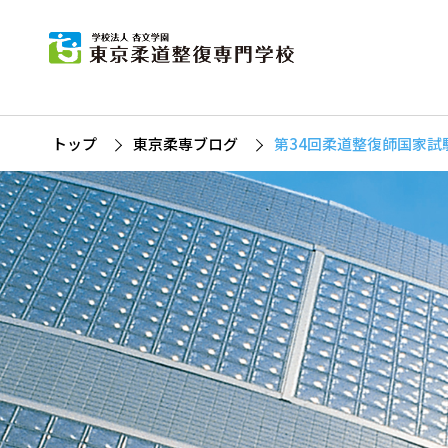
東
柔道
杏
募
柔
トップ
東京柔専ブログ
第34回柔道整復師国家試