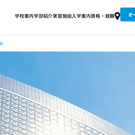
オ
学校案内
学部紹介
実習施設
入学案内
資格・就職
京柔専の歴史
整復コース 午前
文接骨院
集要項
道整復師とは？
入試情報
建学の精神・教育理念
学費
卒業生紹介
柔整トレーナーコース 午後
総合型選抜入試
就職実績
設備・校舎
同窓生推薦入試
国試合格者数全国No.1の理由
キャンパスライフ
情報公開・学校評価
奨学金
住宅案内
講師
験