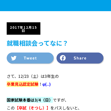
学校案内
2017年12月15
日
学部紹介
就職相談会ってなに？
実習施設
さて、12/23（土）は3年生の
入学案内
卒業見込認定試験
！
φ(..)
.
国家試験本番は3/4（日）
ですが、
資格・就職
この
【卒試（そつし）】
をパスしないと、