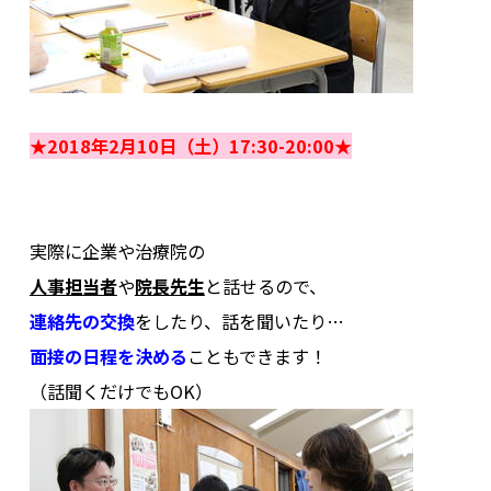
.
★2018年2月10日（土）17:30-20:00★
.
.
実際に企業や治療院の
人事担当者
や
院長先生
と話せるので、
連絡先の交換
をしたり、
話を聞いたり…
面接の日程を決める
こともできます！
（話聞くだけでもOK）