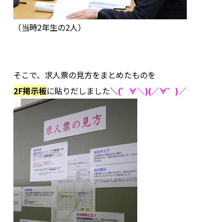
（当時2年生の2人）
.
.
そこで、求人票の見方をまとめたものを
2F掲示板
に貼りだしました＼
(゜∀＼)(／∀゜)／