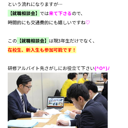
という流れになりますが…
【就職相談会】
では
来て下さる
ので、
時間的にも交通費的にも嬉しいですね
♡
.
この
【就職相談会】
は現3年生だけでなく、
在校生、新入生も参加可能です！
.
研修アルバイト先さがしにお役立て下さい
(^O^)ﾉ