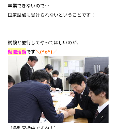
卒業できないので…
その他
国家試験も受けられないということです！
.
.
試験と並行してやってほしいのが、
就職活動
です
＼(^o^)／
（名刺交換中ですね！）