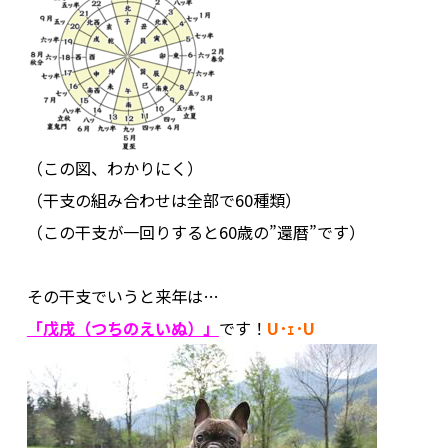
（この図、わかりにく）
（干支の組み合わせは全部で60種類）
（この干支が一回りすると60歳の”還暦”です）
.
その干支でいうと来年は…
「戊戌（つちのえいぬ）」
です！
U･ｪ･U