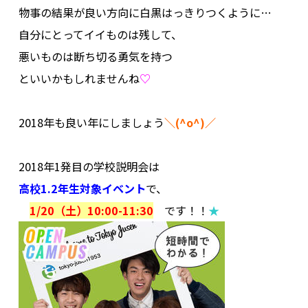
物事の結果が良い方向に白黒はっきりつくように…
自分にとってイイものは残して、
悪いものは断ち切る勇気を持つ
といいかもしれませんね
♡
.
2018年も良い年にしましょう
＼(^o^)／
.
2018年1発目の学校説明会は
高校1.2年生対象イベント
で、
1/20（土）10:00-11:30
です！！
★