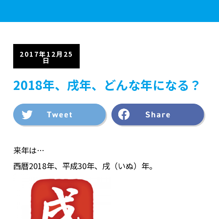
学校案内
2017年12月25
日
学部紹介
2018年、戌年、どんな年になる？
実習施設
来年は…
入学案内
西暦2018年、平成30年、戌（いぬ）年。
資格・就職