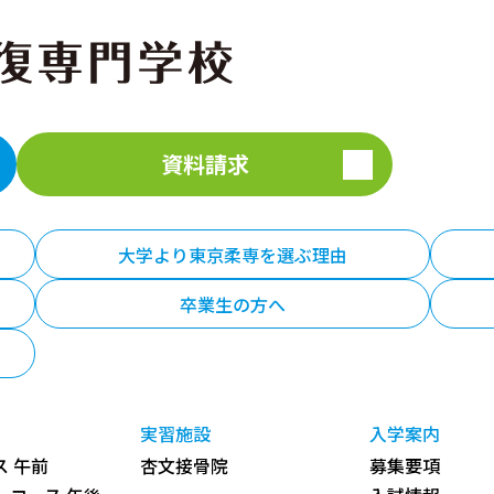
資料請求
大学より東京柔専を選ぶ理由
卒業生の方へ
実習施設
入学案内
 午前
杏文接骨院
募集要項