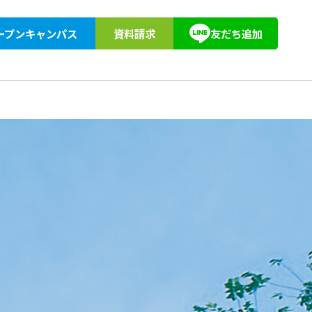
ープンキャンパス
資料請求
友だち追加
紹介
アクセス
教育訓練給付
東京柔道整復専門学校同窓会
キョーブン塾