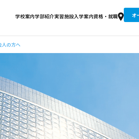
オ
学校案内
学部紹介
実習施設
入学案内
資格・就職
京柔専の歴史
整復コース 午前
文接骨院
集要項
道整復師とは？
入試情報
建学の精神・教育理念
学費
卒業生紹介
柔整トレーナーコース 午後
総合型選抜入試
就職実績
設備・校舎
同窓生推薦入試
国試合格者数全国No.1の理由
キャンパスライフ
情報公開・学校評価
奨学金
住宅案内
講師
会人の方へ