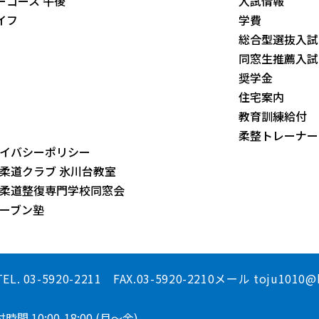
ーコース 午後
入試情報
イフ
学費
総合型選抜入試
同窓生推薦入試
奨学金
住宅案内
教育訓練給付
柔整トレーナー
イバシーポリシー
柔道クラブ 氷川台教室
柔道整復専門学校同窓会
ーブン塾
TEL. 03-5920-2211 FAX.03-5920-2210
メール toju1010@k
間 10:00-18:00 (月～金)