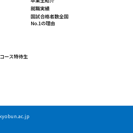
卒業生紹介
就職実績
国試合格者数全国
No.1の理由
コース特待生
yobun.ac.jp