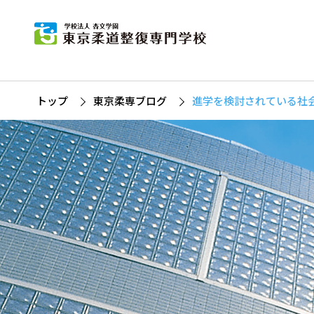
東
柔道
杏
募
柔
トップ
東京柔専ブログ
進学を検討されている社