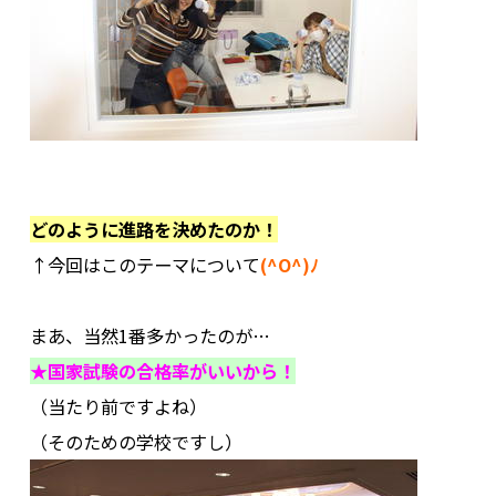
その他
.
.
どのように進路を決めたのか！
↑今回はこのテーマについて
(^O^)ﾉ
.
まあ、当然1番多かったのが…
★国家試験の合格率がいいから！
（当たり前ですよね）
（そのための学校ですし）