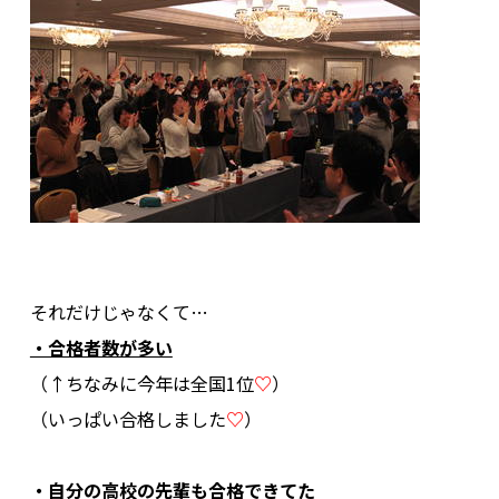
.
.
それだけじゃなくて…
・合格者数が多い
（↑ちなみに今年は全国1位
♡
）
（いっぱい合格しました
♡
）
.
・自分の高校の先輩も合格できてた