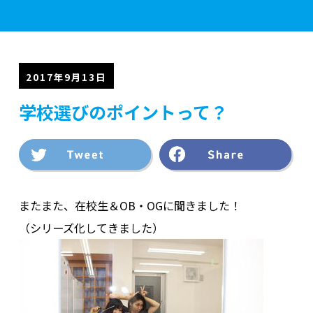
学校案内
2017年9月13日
学校選びのポイントって？
学部紹介
実習施設
またまた、在校生＆OB・OGに聞きました！
入学案内
（シリーズ化してきました）
資格・就職