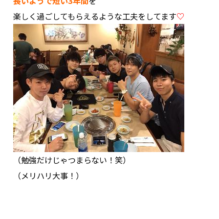
長いようで短い3年間
を
楽しく過ごしてもらえるような工夫をしてます
♡
（勉強だけじゃつまらない！笑）
（メリハリ大事！）
.
.